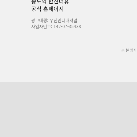
송도역 한신더휴
공식 홈페이지
광고대행: 우진인터내셔널
사업자번호: 142-07-35438
※ 본 웹