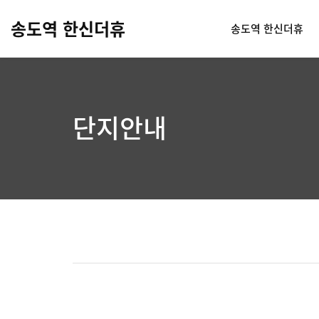
송도역 한신더휴
송도역 한신더휴
단지안내