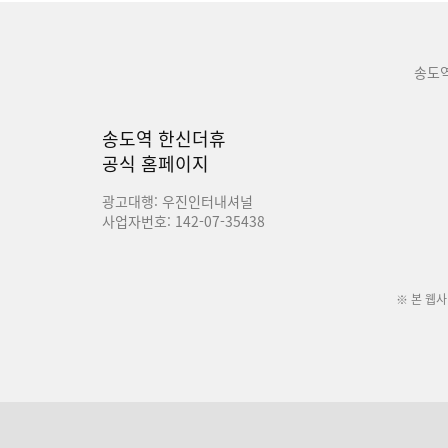
송도
송도역 한신더휴
공식 홈페이지
광고대행: 우진인터내셔널
사업자번호: 142-07-35438
※ 본 웹