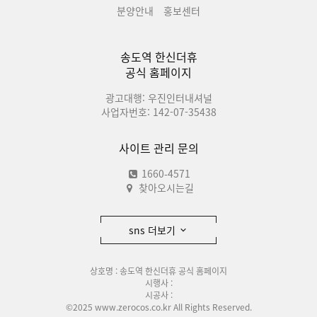
분양안내
홍보센터
송도역 한신더휴
공식 홈페이지
광고대행: 우진인터내셔널
사업자번호: 142-07-35438
사이트 관리 문의
1660-4571
찾아오시는길
sns 더보기
상호명 : 송도역 한신더휴 공식 홈페이지
시행사 :
시공사 :
©2025 www.zerocos.co.kr All Rights Reserved.