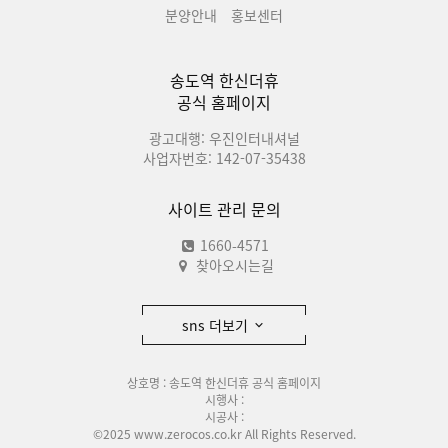
분양안내
홍보센터
송도역 한신더휴
공식 홈페이지
광고대행: 우진인터내셔널
사업자번호: 142-07-35438
사이트 관리 문의
1660-4571
찾아오시는길
sns 더보기
상호명 : 송도역 한신더휴 공식 홈페이지
시행사 :
시공사 :
©2025 www.zerocos.co.kr All Rights Reserved.