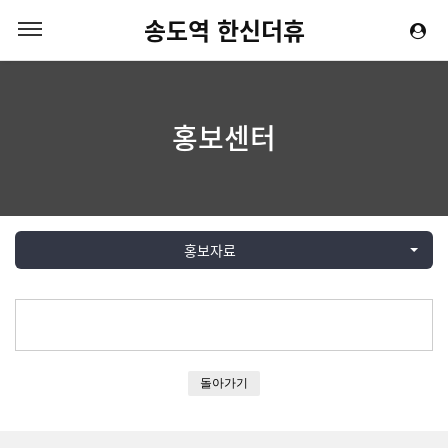
송도역 한신더휴
홍보센터
홍보자료
돌아가기