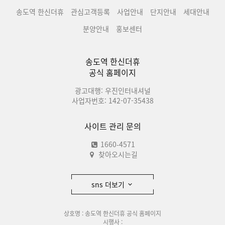
송도역 한신더휴
관심고객등록
사업안내
단지안내
세대안내
분양안내
홍보센터
송도역 한신더휴
공식 홈페이지
광고대행: 우진인터내셔널
사업자번호: 142-07-35438
사이트 관리 문의
1660-4571
찾아오시는길
sns 더보기
상호명 : 송도역 한신더휴 공식 홈페이지
시행사 :