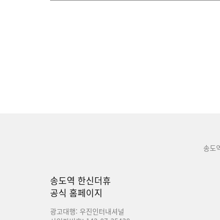
송도
송도역 한신더휴
공식 홈페이지
광고대행: 우진인터내셔널