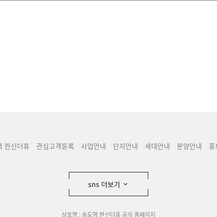
역 한신더휴
관심고객등록
사업안내
단지안내
세대안내
분양안내
홍
sns 더보기
상호명 : 송도역 한신더휴 공식 홈페이지