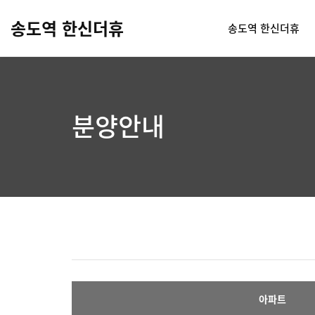
송도역 한신더휴
송도역 한신더휴
분양안내
아파트