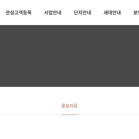
관심고객등록
사업안내
단지안내
세대안내
분
홍보자료