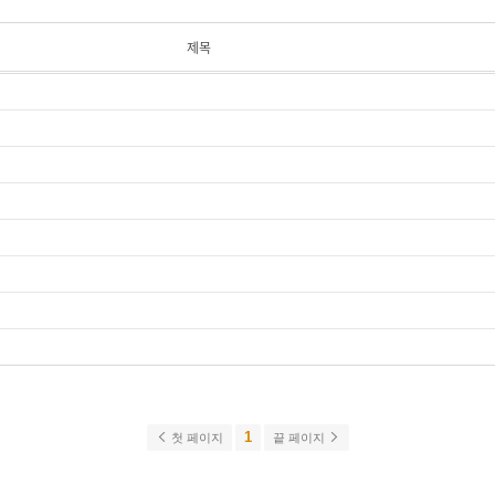
제목
1
첫 페이지
끝 페이지