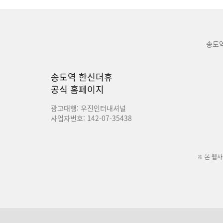
송도
송도역 한신더휴
공식 홈페이지
광고대행: 우진인터내셔널
사업자번호: 142-07-35438
※ 본 웹