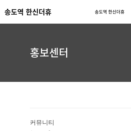
송도역 한신더휴
송도역 한신더휴
홍보센터
커뮤니티