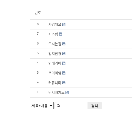
번호
사업개요
8
시스템
7
오시는길
6
입지환경
5
인테리어
4
프리미엄
3
커뮤니티
»
단지배치도
1
검색